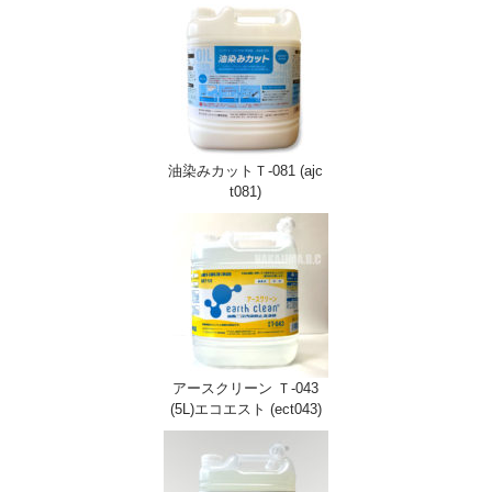
油染みカットＴ-081 (ajc
t081)
アースクリーン Ｔ-043
(5L)エコエスト (ect043)