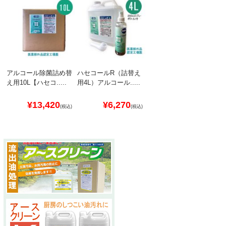
替
アルコール除菌詰め替
ハセコールR（詰替え
え用10L【ハセコ.....
用4L）アルコール.....
¥13,420
¥6,270
)
(税込)
(税込)