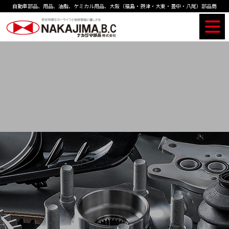
自動車部品、用品、油脂、ケミカル用品、
大阪（福島・摂津・大東・豊中・八尾）部品商